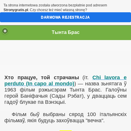
Ta strona internetowa została utworzona bezpłatnie pod adresem
Stronygratis.pl
. Czy chcesz też mieć własną stronę?
DARMOWA REJESTRACJA
Тынта Брас
Хто працуе, той страчаны
(іт.
Chi lavora e
perduto (In capo al mondo)
)
—
назва зьнятага ў
1963 фільм рэжысэрам Тынта Брас. Галоўны
герой Баніфачыя (Сады Рэбат), у дваццаць сем
гадоў блукае па Вэнэцыі.
Фільм быў выбраны сярод 100 італьянскіх
фільмаў, якія будуць захоўвацца "вечна".