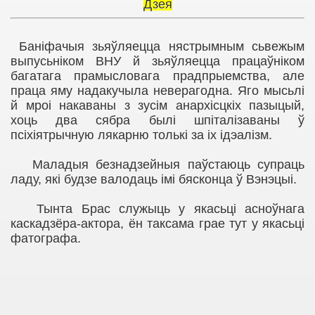
Дзея
Баніфачыя зьяўляецца нястрымным сьвежым
выпусьніком ВНУ й зьяўляецца працаўніком
багатага прамысловага прадпрыемства, але
праца яму надакучыла неверагодна. Яго мысьлі
й мроі накаваны з зусім анархісцкіх пазыцый,
хоць два сябра былі шпіталізаваны ў
псіхіятрычную лякарню толькі за іх ідэалізм.
Маладыя безнадзейныя паўстаюць супраць
ладу, які будзе валодаць імі бясконца ў Вэнэцыі.
Тынта Брас служыць у якасьці асноўнага
каскадзёра-актора, ён таксама грае тут у якасьці
фатографа.