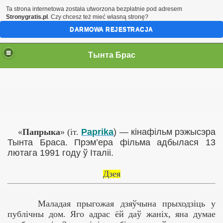
Ta strona internetowa została utworzona bezpłatnie pod adresem
Stronygratis.pl
. Czy chcesz też mieć własną stronę?
DARMOWA REJESTRACJA
Тынта Брас
«
Папрыка
» (іт.
Paprika
) — кінафільм рэжысэра
Тынта Браса. Прэм’ера фільма адбылася 13
лютага 1991 году ў Італіі.
Дзея
Маладая прыгожая дзяўчына прыходзіць у
публічны дом. Яго адрас ёй даў жаніх, яна думае