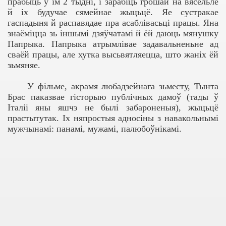
прабыць у ім 2 тыдні, і зарабіць грошай на вясельле
й іх будучае сямейнае жыцьцё. Яе сустракае
гаспадыня й распавядае пра асаблівасьці працы. Яна
знаёміцца зь іншымі дзяўчатамі й ёй даюць мянушку
Папрыка. Папрыка атрымлівае задавальненьне ад
сваёй працы, але хутка высьвятляецца, што жаніх ёй
зьмяняе.
У фільме, акрамя любадзейнага зьместу, Тынта
Брас паказвае гісторыю публічных дамоў (тады ў
Італіі яны яшчэ не былі забароненыя), жыцьцё
прастытутак. Іх няпростыя адносіны з навакольнымі
мужчынамі: панамі, мужамі, палюбоўнікамі.