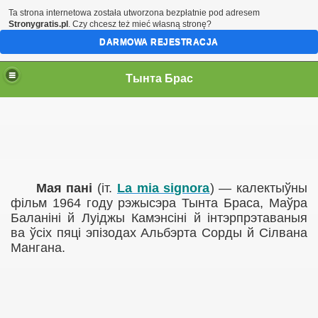
Ta strona internetowa została utworzona bezpłatnie pod adresem
Stronygratis.pl
. Czy chcesz też mieć własną stronę?
DARMOWA REJESTRACJA
Тынта Брас
Мая пані
(іт.
La mia signora
)
—
калектыўны
фільм 1964 году рэжысэра Тынта Браса, Маўра
Баланіні й Луіджы Камэнсіні й інтэрпрэтаваныя
ва ўсіх пяці эпізодах Альбэрта Сорды й Сілвана
Мангана.