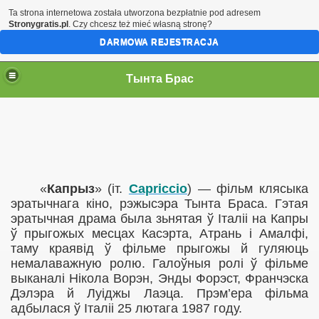
Ta strona internetowa została utworzona bezpłatnie pod adresem
Stronygratis.pl
. Czy chcesz też mieć własną stronę?
DARMOWA REJESTRACJA
Тынта Брас
«
Капрыз
» (іт.
Capriccio
)
—
фільм клясыка
эратычнага кіно, рэжысэра Тынта Браса. Гэтая
эратычная драма была зьнятая ў Італіі на Капры
ў прыгожых месцах Касэрта, Атрань і Амалфі,
таму краявід ў фільме прыгожы й гуляюць
немалаважную ролю. Галоўныя ролі ў фільме
выканалі Нікола Ворэн, Энды Форэст, Франчэска
Дэлэра й Луіджы Лаэца. Прэм’ера фільма
адбылася ў Італіі 25 лютага 1987 году.