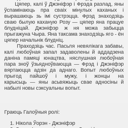
Цяпер, калі ў Джэніфэр і Фрэда разлад, яны
ўспамінаюць пра сваіх мінулых каханых і
вырашаюць зь імі сустрэцца. Фрэд знаходзіць
сваю былую каханую Розу
—
цяпер яна працуе
блудніцай. Джэніфэр ж ня можа забыцца
прыгажуна Чыра. Яна таксама знаходзіць яго - ён
цяпер начальнік блудніц.
Праходзіць час. Пасьля невялікага забавы,
калі любоўная запал задаволены й аддадзена
даніна памяці юнацтва, няслушная любоўная
пара зноў ўзьядноўваюцца
—
Фрэд і Джэніфэр
вяртаюцца адзін да аднаго. Вопыт любоўных
прыгод пайшоў і мужу, і жонцы на
карысьць
—
яны асьвяжыць свае адносіны й
набылі новы сэксуальны вопыт.
Граюць Галоўныя ролі:
Нікола Ўорэн - Джэніфэр