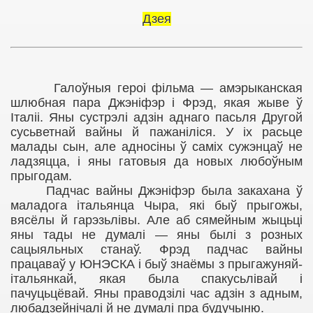
Дзея
Галоўныя героі фільма
—
амэрыканская
шлюбная пара Джэніфэр і Фрэд, якая жыве ў
Італіі. Яны сустрэлі адзін аднаго пасьля Другой
сусьветнай вайны й пажаніліся. У іх расьце
малады сын, але адносіны ў саміх сужэнцаў не
ладзяцца, і яны гатовыя да новых любоўным
прыгодам.
Падчас вайны Джэніфэр была закахана ў
маладога італьянца Чыра, які быў прыгожы,
вясёлы й гарэзьлівы. Але аб сямейным жыцьці
яны тады не думалі
—
яны былі з розных
сацыяльных станаў. Фрэд падчас вайны
працаваў у ЮНЭСКА і быў знаёмы з прыгажуняй-
італьянкай, якая была спакусьлівай і
пачуцьцёвай. Яны праводзілі час адзін з адным,
любадзейнічалі й не думалі пра будучыню.