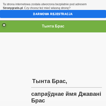
Ta strona internetowa została utworzona bezpłatnie pod adresem
Stronygratis.pl
. Czy chcesz też mieć własną stronę?
DARMOWA REJESTRACJA
Тынта Брас
Тынта Брас
,
сапраўднае ймя
Джавані
Брас